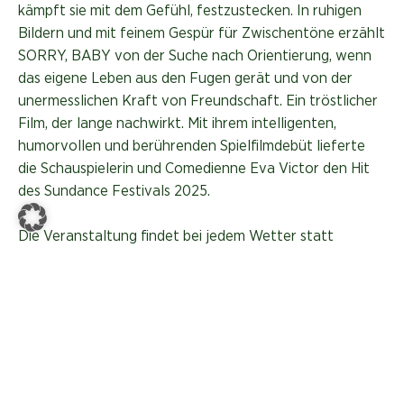
kämpft sie mit dem Gefühl, festzustecken. In ruhigen
Bildern und mit feinem Gespür für Zwischentöne erzählt
SORRY, BABY von der Suche nach Orientierung, wenn
das eigene Leben aus den Fugen gerät und von der
unermesslichen Kraft von Freundschaft. Ein tröstlicher
Film, der lange nachwirkt. Mit ihrem intelligenten,
humorvollen und berührenden Spielfilmdebüt lieferte
die Schauspielerin und Comedienne Eva Victor den Hit
des Sundance Festivals 2025.
Die Veranstaltung findet bei jedem Wetter statt
(Indoor)!A
Der Eintritt ist frei, keine Anmeldung erforderlich. Freie
Sitzplatzwahl.
Mit dem FREDA Sommerkino wollen wir auf
unterhaltsame Weise aktuelle Themen,
Herausforderungen und Informationen präsentieren, die
gerne zu einem anregenden Gespräch und Austausch