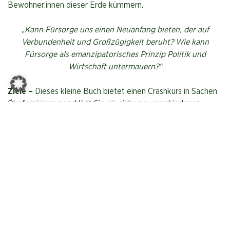
Bewohner:innen dieser Erde kümmern.
„
Kann Fürsorge uns einen Neuanfang bieten, der auf
Verbundenheit und Großzügigkeit beruht? Wie kann
Fürsorge als emanzipatorisches Prinzip Politik und
Wirtschaft untermauern?“
Ziele –
Dieses kleine Buch bietet einen Crashkurs in Sachen
Ökofeminismus und lädt Sie ein sich von verschiedenen
Menschen und Bewegungen auf der ganzen Welt inspirieren
zu lassen. Letztlich sollen diese Lektionen, geboren aus den
vielen Herausforderungen, denen wir dieser Tage
gegenüberstehen, uns Mut machen – Mut darüber
nachzudenken, wie eine „Wirtschaft der Fürsorge“ aussehen
soll und wie wir sie in Europa (und darüber hinaus) aufbauen
können.
Download
– E-Book im .epub-Format für sämtliche E-
Reader.