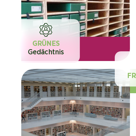
GRÜNES
Gedächtnis
F