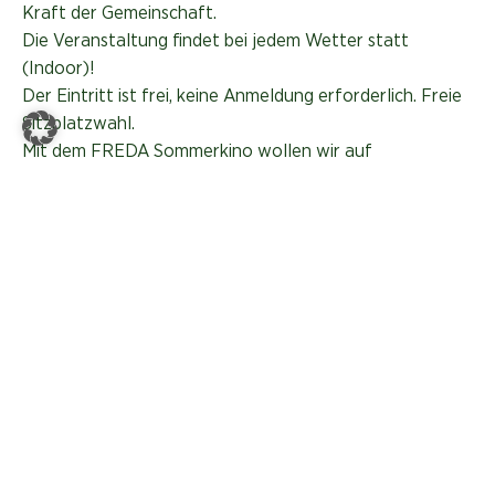
Kraft der Gemeinschaft.
Die Veranstaltung findet bei jedem Wetter statt
(Indoor)!
Der Eintritt ist frei, keine Anmeldung erforderlich. Freie
Sitzplatzwahl.
Mit dem FREDA Sommerkino wollen wir auf
unterhaltsame Weise aktuelle Themen,
Herausforderungen und Informationen präsentieren, die
gerne zu einem anregenden Gespräch und Austausch
nach dem Film führen dürfen.
WEITERE DETAILS ZUR
VERANSTALTUNG