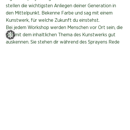
stellen die wichtigsten Anliegen deiner Generation in
den Mittelpunkt. Bekenne Farbe und sag mit einem
Kunstwerk, für welche Zukunft du einstehst.
Bei jedem Workshop werden Menschen vor Ort sein, die
sich mit dem inhaltlichen Thema des Kunstwerks gut
auskennen. Sie stehen dir während des Sprayens Rede
und Antwort und sind neugierig auf deine Ideen.
Der Graffiti-Künstler Stebo aus Graz ist mit dabei.
Lust bekommen? Dann sei dabei am 5.10.2025 um 13
Uhr und melde dich gleich an bei
cornelia.desimini@gruene.at
Die Anzahl der Plätze ist limitiert, daher Anmeldung
nötig. Dauer ca. 3 Stunden – die Teilnahme ist
kostenfrei!
Mach mit und setze ein künstlerisches Zeichen für deine
Zukunft.