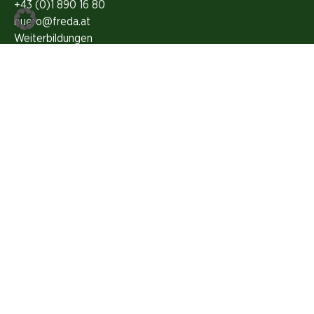
+43 (0)1 890 16 80
buero@freda.at
Weiterbildungen
Highlights
FREDA Magazin
Grünes Gedächtnis
Kontakt
Über FREDA
Unser Team
Presse
Folge uns auf Social Media
ZVR 615314515 |
Impressum
|
Datenschutzerklärung
|
Login