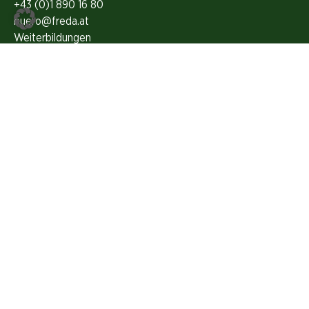
+43 (0)1 890 16 80
buero@freda.at
Weiterbildungen
Highlights
FREDA Magazin
Grünes Gedächtnis
Kontakt
Über FREDA
Unser Team
Presse
Folge uns auf Social Media
ZVR 615314515 |
Impressum
|
Datenschutzerklärung
|
Login