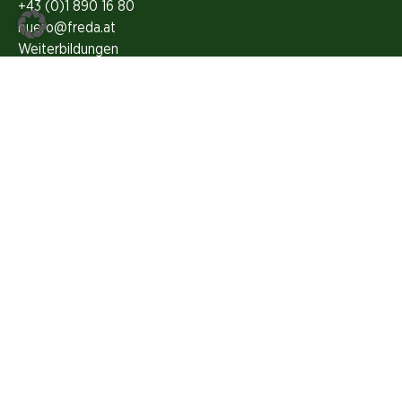
+43 (0)1 890 16 80
buero@freda.at
Weiterbildungen
Highlights
FREDA Magazin
Grünes Gedächtnis
Kontakt
Über FREDA
Unser Team
Presse
Folge uns auf Social Media
ZVR 615314515 |
Impressum
|
Datenschutzerklärung
|
Login